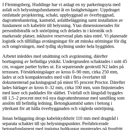
I Flemingsberg, Huddinge har vi anlagt en ny parkeringsyta med
asfalt och belysningsfundament åt en fastighetsägare. Uppdraget
omfattade projektering, schakt, uppbyggnad av överbyggnad,
dagvattenhantering, kantstöd, asfaltbeläggning samt installation av
fundament och kabelrör till belysning. Ytan dimensionerades för
personbilstrafik och snöröjning och delades in i körstråk och
markerade platser, inklusive reserverad plats nära entré. Vi planerade
logistik och tillfälliga avstängningar för att minska störningar för dig
och omgivningen, med tydlig skyltning under hela byggtiden.
Arbetet inleddes med utsättning och avgränsning, därefter
borttagning av befintliga ytskikt. Undergrunden schaktades i snitt 45
cm, svagare partier byttes ut. En separerande geotextil N2 lades på
terrassen. Förstärkningslager av kross 0–90 mm, cirka 250 mm,
lades ut och kompakterades med vält i flera överfarter till
dokumenterad packningsgrad på minst 95 procent Proctor. Därefter
lades bärlager av kross 0–32 mm, cirka 100 mm, som finjusterades
med laser och paddades för släthet. Tvärfall och längsfall byggdes
till 1,5–2 procent mot två nya dagvattenbrunnar med sandfång som
anslöts till befintlig ledning. Betongkantstöd sattes i betong i
ytterkant för att hålla överbyggnaden och vägleda snöröjning.
Innan beläggning drogs kabelskyddsrör 110 mm med dragtråd i
separata schakter till sju belysningspunkter. Prefabricerade
betongfundament med ingjutna bultkorgar monterades på frostfritt