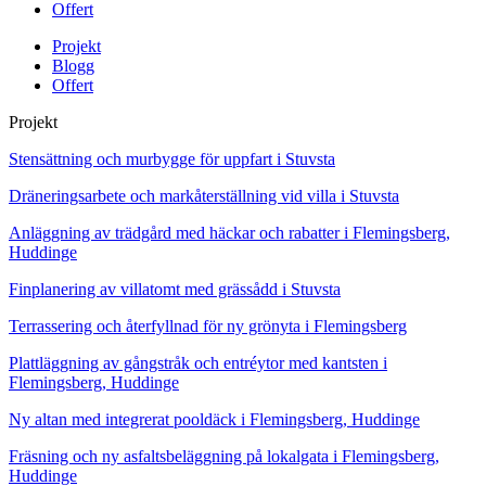
Offert
Projekt
Blogg
Offert
Projekt
Stensättning och murbygge för uppfart i Stuvsta
Dräneringsarbete och markåterställning vid villa i Stuvsta
Anläggning av trädgård med häckar och rabatter i Flemingsberg,
Huddinge
Finplanering av villatomt med grässådd i Stuvsta
Terrassering och återfyllnad för ny grönyta i Flemingsberg
Plattläggning av gångstråk och entréytor med kantsten i
Flemingsberg, Huddinge
Ny altan med integrerat pooldäck i Flemingsberg, Huddinge
Fräsning och ny asfaltsbeläggning på lokalgata i Flemingsberg,
Huddinge