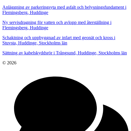
Anläggning av parkeringsyta med asfalt och belysningsfundament i
Flemingsberg, Huddinge
Ny servisdragning för vatten och avlopp med återställning i
Flemingsberg, Huddinge
Schaktning och uppbyggnad av infart med geonät och kross i
Stuvsta, Huddinge, Stockholms län
Sättning av kabelskyddsrör i Trångsund, Huddinge, Stockholms län
© 2026