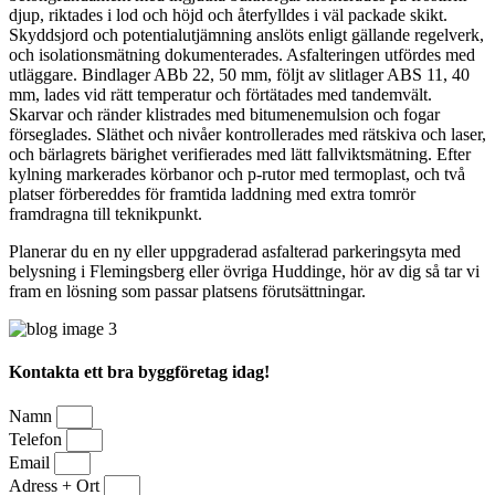
djup, riktades i lod och höjd och återfylldes i väl packade skikt.
Skyddsjord och potentialutjämning anslöts enligt gällande regelverk,
och isolationsmätning dokumenterades. Asfalteringen utfördes med
utläggare. Bindlager ABb 22, 50 mm, följt av slitlager ABS 11, 40
mm, lades vid rätt temperatur och förtätades med tandemvält.
Skarvar och ränder klistrades med bitumenemulsion och fogar
förseglades. Släthet och nivåer kontrollerades med rätskiva och laser,
och bärlagrets bärighet verifierades med lätt fallviktsmätning. Efter
kylning markerades körbanor och p-rutor med termoplast, och två
platser förbereddes för framtida laddning med extra tomrör
framdragna till teknikpunkt.
Planerar du en ny eller uppgraderad asfalterad parkeringsyta med
belysning i Flemingsberg eller övriga Huddinge, hör av dig så tar vi
fram en lösning som passar platsens förutsättningar.
Kontakta ett bra byggföretag idag!
Namn
Telefon
Email
Adress + Ort