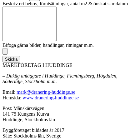
Beskriv ert behov, förutsättningar, antal m2 & önskat startdatum
Bifoga gärna bilder, handlingar, ritningar m.m.
Skicka
MARKFÖRETAG I HUDDINGE
– Duktig anläggare i Huddinge, Flemingsberg, Högdalen,
Södertälje, Stockholm m.m.
Email:
mark@dranering-huddinge.se
Hemsida:
www.dranering-huddinge.se
Post: Månskärsvägen
141 75 Kungens Kurva
Huddinge, Stockholms län
Byggföretaget bildades år 2017
Säte: Stockholms län, Sverige