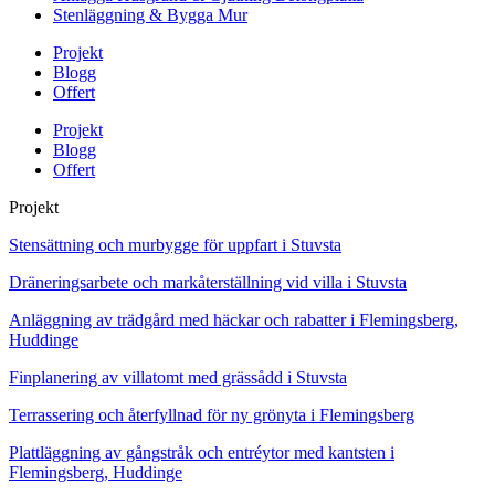
Stenläggning & Bygga Mur
Projekt
Blogg
Offert
Projekt
Blogg
Offert
Projekt
Stensättning och murbygge för uppfart i Stuvsta
Dräneringsarbete och markåterställning vid villa i Stuvsta
Anläggning av trädgård med häckar och rabatter i Flemingsberg,
Huddinge
Finplanering av villatomt med grässådd i Stuvsta
Terrassering och återfyllnad för ny grönyta i Flemingsberg
Plattläggning av gångstråk och entréytor med kantsten i
Flemingsberg, Huddinge