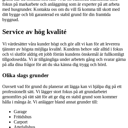
fokus på markarbete och anläggning som är experter på att arbeta
med husgrunder. Kontakta oss om du vill få komma till skott med
ditt bygge och bli garanterad en stabil grund för din framtida
byggnad.
Service av hög kvalité
Vi värdesätter våra kunder högt och gör allt vi kan för att leverera
tjänster av högsta möjliga kvalité. Kundens behov står alltid i fokus
och vi slutför aldrig ett jobb förrän kundens önskemål är fullkomligt
tillgodosedda. Vi är tillgängliga under arbetets gång och svarar gärna
på alla dina frågor för att du ska känna dig trygg och hörd.
Olika slags grunder
Oavsett vad för grund du planerar att lägga kan vi hjälpa dig på ett
professionellt sätt. Vi lägger stort fokus på att grundarbetet
genomförs på rätt sätt för att ge dig en stabil grund som kommer
hålla i många år. Vi anlägger bland annat grunder till:
Garage
Fritidshus
Carport
Attefallshus