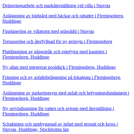
Dräneringsarbete och markåterställning vid villa i Stuvsta
Anläggning av trädgård med häckar och rabatter i Flemingsberg,
Huddinge
Finplanering av villatomt med grässådd i Stuvsta
Terrassering och återfyllnad för ny grönyta i Flemingsberg
Plattläggning av gångstråk och entréytor med kantsten i
Flemingsberg, Huddinge
Ny altan med integrerat pooldäck i Flemingsberg, Huddinge
Fräsning och ny asfaltsbeläggning på lokalgata i Flemingsberg,
Huddinge
Anläggning av parkeringsyta med asfalt och belysningsfundament i
Flemingsberg, Huddinge
Ny servisdragning för vatten och avlopp med återställning i
Flemingsberg, Huddinge
Schaktning och uppbyggnad av infart med geonät och kross i
Stuvsta, Huddinge, Stockholms län