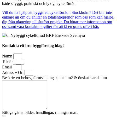
både snyggt, praktiskt och lyxigt cykelförråd.
Vill du ha hjälp att bygga ett cykelförråd i Stockholm? Det blir inte
enklare än om du anlitar en totalentreprenör som oss som kan hjälpa
dig från planering till slutfört projekt. Du hittar mer information om
oss samt våra kontaktuppgifter för att få en gratis offert här.
Kontakta ett bra byggföretag idag!
Namn
Telefon
Email
Adress + Ort
Beskriv ert behov, förutsättningar, antal m2 & önskat startdatum
Bifoga gärna bilder, handlingar, ritningar m.m.