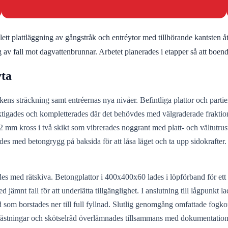
 plattläggning av gångstråk och entréytor med tillhörande kantsten åt
g av fall mot dagvattenbrunnar. Arbetet planerades i etapper så att boen
yta
ens sträckning samt entréernas nya nivåer. Befintliga plattor och parti
siktigades och kompletterades där det behövdes med välgraderade fraktione
m kross i två skikt som vibrerades noggrant med platt- och vältutrustni
ades med betongrygg på baksida för att låsa läget och ta upp sidokrafter.
es med rätskiva. Betongplattor i 400x400x60 lades i löpförband för ett
ämnt fall för att underlätta tillgänglighet. I anslutning till lågpunkt la
m borstades ner till full fyllnad. Slutlig genomgång omfattade fogkom
ästningar och skötselråd överlämnades tillsammans med dokumentation o