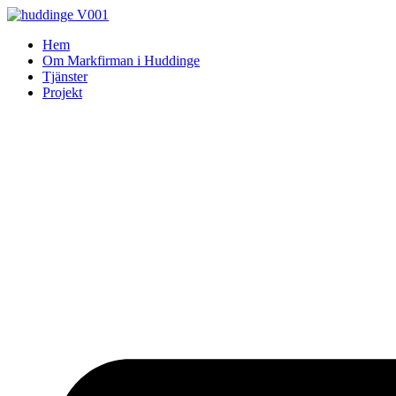
Skip
to
Hem
content
Om Markfirman i Huddinge
Tjänster
Projekt