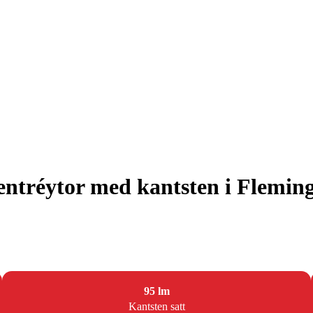
 entréytor med kantsten i Flemi
95 lm
Kantsten satt