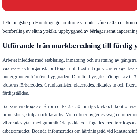
I Flemingsberg i Huddinge genomförde vi under våren 2026 en komplett
bortforsling av slitna ytskikt, uppbyggnad av bärlager samt anpassnin
Utförande från markberedning till färdig 
Arbetet inleddes med etablering, inmätning och utsättning av gångstråk
växtrester och organisk jord togs ur till frostfritt djup. Underlaget be
undergrunden från överbyggnaden. Därefter byggdes bärlager av 0–32 m
gjutgrus förbereddes. Granitkantsten placerades, riktades in och fixer
färdigställdes.
Sättsanden drogs av på rör i cirka 25–30 mm tjocklek och kontrollerad
brunnslock, stolpar och fasadliv. Vid entréer byggdes svaga ramper med j
vibrerades ytan med gummiklädd padda och fogades med torr fogsand so
arbetsområdet. Boende informerades om härdningstid vid kantstensinf