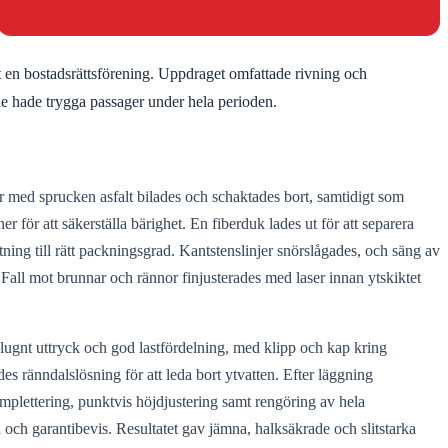
 en bostadsrättsförening. Uppdraget omfattade rivning och
de hade trygga passager under hela perioden.
er med sprucken asfalt bilades och schaktades bort, samtidigt som
r för att säkerställa bärighet. En fiberduk lades ut för att separera
ng till rätt packningsgrad. Kantstenslinjer snörslågades, och säng av
 Fall mot brunnar och rännor finjusterades med laser innan ytskiktet
 lugnt uttryck och god lastfördelning, med klipp och kap kring
des ränndalslösning för att leda bort ytvatten. Efter läggning
plettering, punktvis höjdjustering samt rengöring av hela
ch garantibevis. Resultatet gav jämna, halksäkrade och slitstarka