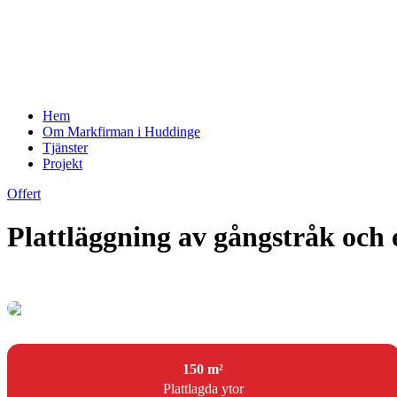
Hem
Om Markfirman i Huddinge
Tjänster
Projekt
Offert
Plattläggning av gångstråk och
150 m²
Plattlagda ytor