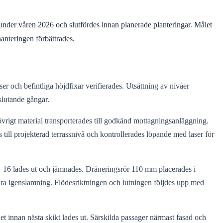
 under våren 2026 och slutfördes innan planerade planteringar. Målet
anteringen förbättrades.
r och befintliga höjdfixar verifierades. Utsättning av nivåer
slutande gångar.
vrigt material transporterades till godkänd mottagningsanläggning.
 till projekterad terrassnivå och kontrollerades löpande med laser för
m 8–16 lades ut och jämnades. Dräneringsrör 110 mm placerades i
ndra igenslamning. Flödesriktningen och lutningen följdes upp med
t innan nästa skikt lades ut. Särskilda passager närmast fasad och