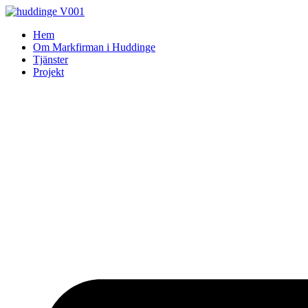
Skip
to
Hem
content
Om Markfirman i Huddinge
Tjänster
Projekt