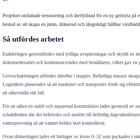
Projektet omfattade terrassering och återfyllnad för en ny grönyta på
bestod av att skapa en jämn, dränerad och långsiktigt hållbar växtbä
Så utfördes arbetet
Etableringen genomfördes med tydliga avspärrningar och skydd av intil
dokumenterades och kommunicerades med beställaren, vilket gav en g
Grovschaktningen utfördes därefter i etapper. Befintliga massor skrap
Logistiken planerades så att maskiner och transporter rörde sig effekti
att säkerställa rätt fall.
För att säkra en stabil och separerad konstruktion lades geotextil av
schaktbotten där det behövdes och anslöts till befintlig dagvattenbr
vattenprovning så att vattnet leddes bort kontrollerat.
Ovan dräneringen lades ett bärlager av kross 0–32 som packades i omgå