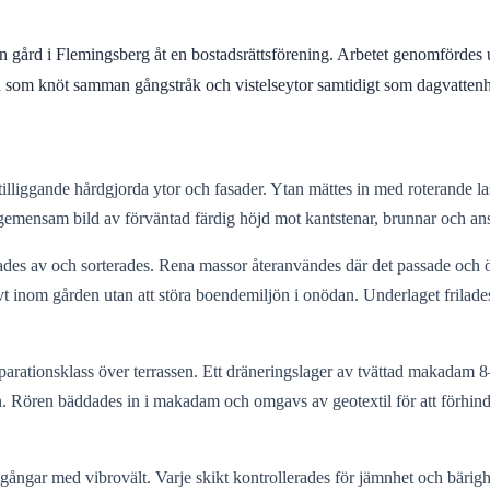
 en gård i Flemingsberg åt en bostadsrättsförening. Arbetet genomfördes
dd som knöt samman gångstråk och vistelseytor samtidigt som dagvattenh
liggande hårdgjorda ytor och fasader. Ytan mättes in med roterande lase
emensam bild av förväntad färdig höjd mot kantstenar, brunnar och an
ades av och sorterades. Rena massor återanvändes där det passade och ö
vt inom gården utan att störa boendemiljön i onödan. Underlaget frilades
 separationsklass över terrassen. Ett dräneringslager av tvättad makada
unn. Rören bäddades in i makadam och omgavs av geotextil för att förhi
ngar med vibrovält. Varje skikt kontrollerades för jämnhet och bärighe